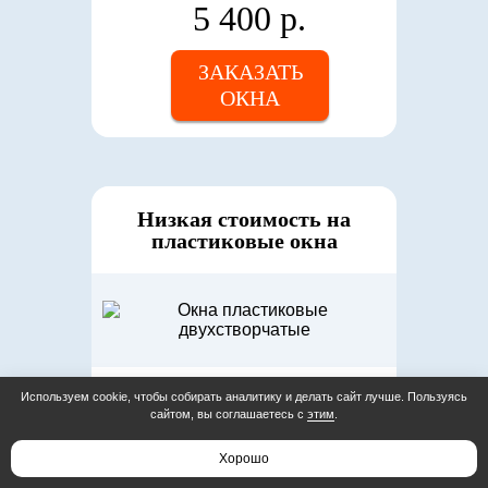
5 400 р.
ЗАКАЗАТЬ
ОКНА
Низкая стоимость на
пластиковые окна
9 220 р.
Используем cookie, чтобы собирать аналитику и делать сайт лучше. Пользуясь
8 300 р.
сайтом, вы соглашаетесь с
этим
.
Хорошо
РАСЧЕТ