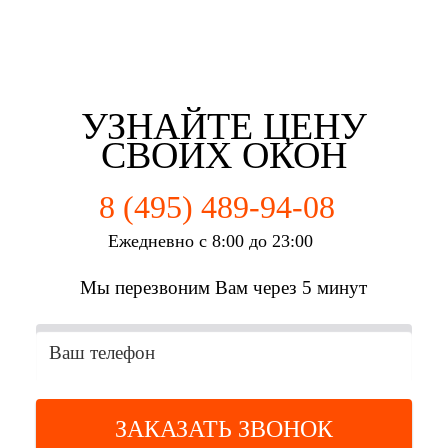
Евгений Брянцев
Алена Мишурко
Ульяна Наумова
Влад Астротин
г. Зеленоград
г. Зеленоград
г. Зеленоград
г. Зеленоград
УЗНАЙТЕ ЦЕНУ
СВОИХ ОКОН
8 (495) 489-94-08
Ежедневно с 8:00 до 23:00
Мы перезвоним Вам через 5 минут
ЗАКАЗАТЬ ЗВОНОК